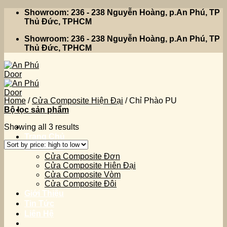
Skip
Showroom: 236 - 238 Nguyễn Hoàng, p.An Phú, TP
to
Thủ Đức, TPHCM
content
Showroom: 236 - 238 Nguyễn Hoàng, p.An Phú, TP
Thủ Đức, TPHCM
Home
/
Cửa Composite Hiện Đại
/
Chỉ Phào PU
Bộ lọc sản phẩm
Showing all 3 results
Trang Chủ
Sản Phẩm
Cửa Composite Đơn
Cửa Composite Hiên Đại
Cửa Composite Vòm
Cửa Composite Đôi
Giới Thiệu
Tin Tức
Liên Hệ