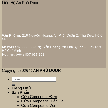
Liên Hệ An Phú Door
Văn Phòng:
218 Nguyễn Hoàng, An Phú, Quận 2, Thủ Đức, Hồ Chí
Minh.
Showroom:
236 - 238 Nguyễn Hoàng, An Phú, Quận 2, Thủ Đức,
Hồ Chí Minh.
Hotline:
(+84) 937 627 181
Copyright 2026 ©
AN PHÚ DOOR
Search
for:
Trang Chủ
Sản Phẩm
Cửa Composite Đơn
Cửa Composite Hiên Đại
Cửa Composite Vòm