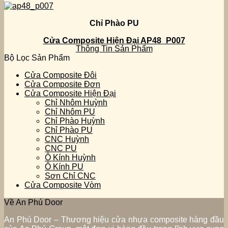
Chỉ Phào PU
Cửa Composite Hiện Đại AP48_P007
Thông Tin Sản Phẩm
Bộ Lọc Sản Phẩm
Cửa Composite Đôi
Cửa Composite Đơn
Cửa Composite Hiện Đại
Chỉ Nhôm Huỳnh
Chỉ Nhôm PU
Chỉ Phào Huỳnh
Chỉ Phào PU
CNC Huỳnh
CNC PU
Ô Kính Huỳnh
Ô Kính PU
Sơn Chỉ CNC
Cửa Composite Vòm
Về An Phú Door
An Phú Door – Thương hiệu cửa nhựa composite hàng đầu