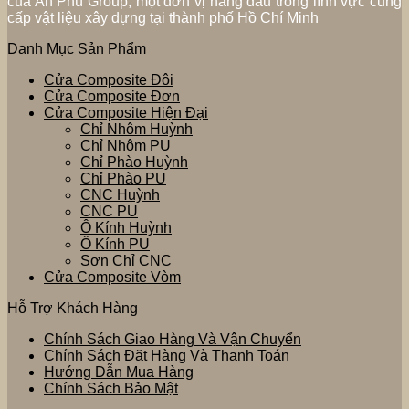
của An Phú Group, một đơn vị hàng đầu trong lĩnh vực cung
cấp vật liệu xây dựng tại thành phố Hồ Chí Minh
Danh Mục Sản Phẩm
Cửa Composite Đôi
Cửa Composite Đơn
Cửa Composite Hiện Đại
Chỉ Nhôm Huỳnh
Chỉ Nhôm PU
Chỉ Phào Huỳnh
Chỉ Phào PU
CNC Huỳnh
CNC PU
Ô Kính Huỳnh
Ô Kính PU
Sơn Chỉ CNC
Cửa Composite Vòm
Hỗ Trợ Khách Hàng
Chính Sách Giao Hàng Và Vận Chuyển
Chính Sách Đặt Hàng Và Thanh Toán
Hướng Dẫn Mua Hàng
Chính Sách Bảo Mật