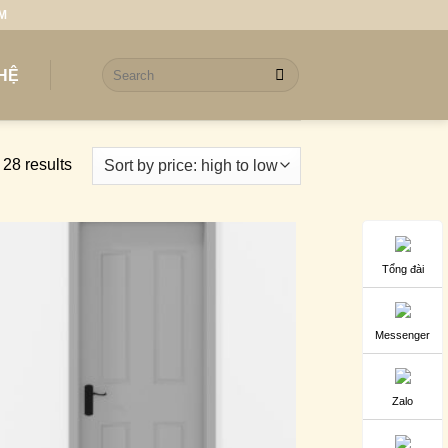
CM
Search
 HỆ
for:
28 results
Tổng đài
Messenger
Zalo