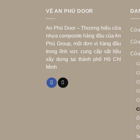
VỀ AN PHÚ DOOR
DA
An Phú Door – Thương hiệu cửa
Cửa
nhựa composite hàng đầu của An
Cửa
Phú Group, một đơn vị hàng đầu
trong lĩnh vực cung cấp vật liệu
Cửa
xây dựng tại thành phố Hồ Chí
C
Minh
C
C
C
C
C
Ô
Ô
S