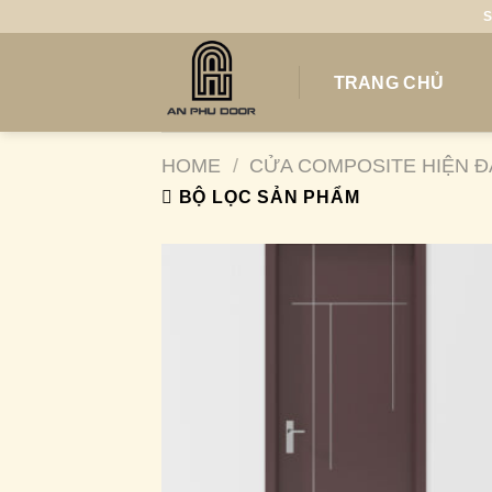
Skip
S
to
content
TRANG CHỦ
HOME
/
CỬA COMPOSITE HIỆN Đ
BỘ LỌC SẢN PHẨM