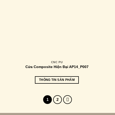
CNC PU
Cửa Composite Hiện Đại AP14_P007
THÔNG TIN SẢN PHẨM
1
2