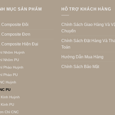
NH MỤC SẢN PHẨM
HỖ TRỢ KHÁCH HÀNG
 Composite Đôi
Chính Sách Giao Hàng Và V
Chuyển
 Composite Đơn
Chính Sách Đặt Hàng Và Th
 Composite Hiện Đại
Toán
hỉ Nhôm Huỳnh
Hướng Dẫn Mua Hàng
hỉ Nhôm PU
Chính Sách Bảo Mật
hỉ Phào Huỳnh
hỉ Phào PU
NC Huỳnh
NC PU
 Kính Huỳnh
 Kính PU
ơn Chỉ CNC