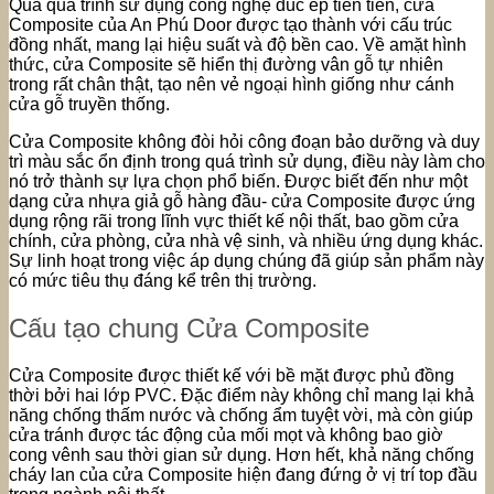
Qua quá trình sử dụng công nghệ đúc ép tiên tiến, cửa
Composite của An Phú Door được tạo thành với cấu trúc
đồng nhất, mang lại hiệu suất và độ bền cao.
Về amặt hình
thức, cửa Composite sẽ hiển thị đường vân gỗ tự nhiên
trong rất chân thật, tạo nên vẻ ngoại hình giống như cánh
cửa gỗ truyền thống.
Cửa Composite không đòi hỏi công đoạn bảo dưỡng và duy
trì màu sắc ổn định trong quá trình sử dụng, điều này làm cho
nó trở thành sự lựa chọn phổ biến. Được biết đến như một
dạng cửa nhựa giả gỗ hàng đầu- cửa Composite được ứng
dụng rộng rãi trong lĩnh vực thiết kế nội thất, bao gồm cửa
chính, cửa phòng, cửa nhà vệ sinh, và nhiều ứng dụng khác.
Sự linh hoạt trong việc áp dụng chúng đã giúp sản phẩm này
có mức tiêu thụ đáng kể trên thị trường.
Cấu tạo chung Cửa Composite
Cửa Composite được thiết kế với bề mặt được phủ đồng
thời bởi hai lớp PVC. Đặc điểm này không chỉ mang lại khả
năng chống thấm nước và chống ẩm tuyệt vời, mà còn giúp
cửa tránh được tác động của mối mọt và không bao giờ
cong vênh sau thời gian sử dụng. Hơn hết, khả năng chống
cháy lan của cửa Composite hiện đang đứng ở vị trí top đầu