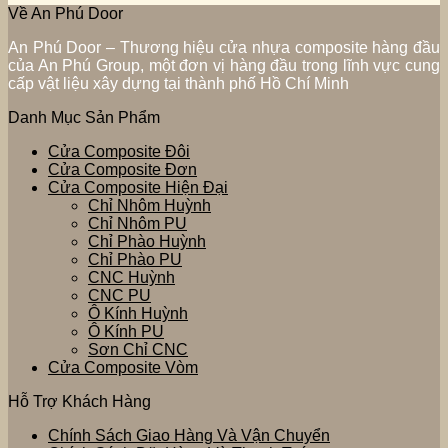
Về An Phú Door
An Phú Door – Thương hiệu cửa nhựa composite hàng đầu
của An Phú Group, một đơn vị hàng đầu trong lĩnh vực cung
cấp vật liệu xây dựng tại thành phố Hồ Chí Minh
Danh Mục Sản Phẩm
Cửa Composite Đôi
Cửa Composite Đơn
Cửa Composite Hiện Đại
Chỉ Nhôm Huỳnh
Chỉ Nhôm PU
Chỉ Phào Huỳnh
Chỉ Phào PU
CNC Huỳnh
CNC PU
Ô Kính Huỳnh
Ô Kính PU
Sơn Chỉ CNC
Cửa Composite Vòm
Hỗ Trợ Khách Hàng
Chính Sách Giao Hàng Và Vận Chuyển