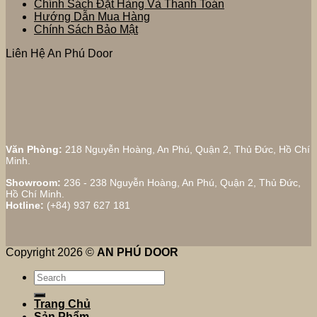
Chính Sách Đặt Hàng Và Thanh Toán
Hướng Dẫn Mua Hàng
Chính Sách Bảo Mật
Liên Hệ An Phú Door
Văn Phòng:
218 Nguyễn Hoàng, An Phú, Quận 2, Thủ Đức, Hồ Chí
Minh.
Showroom:
236 - 238 Nguyễn Hoàng, An Phú, Quận 2, Thủ Đức,
Hồ Chí Minh.
Hotline:
(+84) 937 627 181
Copyright 2026 ©
AN PHÚ DOOR
Search
for:
Trang Chủ
Sản Phẩm