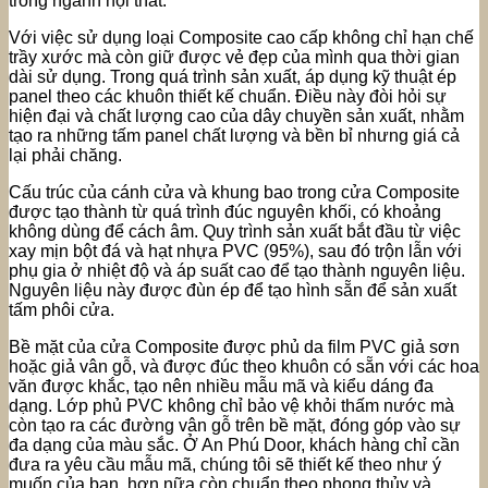
trong ngành nội thất.
Với việc sử dụng loại Composite cao cấp không chỉ hạn chế
trầy xước mà còn giữ được vẻ đẹp của mình qua thời gian
dài sử dụng. Trong quá trình sản xuất, áp dụng kỹ thuật ép
panel theo các khuôn thiết kế chuẩn. Điều này đòi hỏi sự
hiện đại và chất lượng cao của dây chuyền sản xuất, nhằm
tạo ra những tấm panel chất lượng và bền bỉ nhưng giá cả
lại phải chăng.
Cấu trúc của cánh cửa và khung bao trong cửa Composite
được tạo thành từ quá trình đúc nguyên khối, có khoảng
không dùng để cách âm. Quy trình sản xuất bắt đầu từ việc
xay mịn bột đá và hạt nhựa PVC (95%), sau đó trộn lẫn với
phụ gia ở nhiệt độ và áp suất cao để tạo thành nguyên liệu.
Nguyên liệu này được đùn ép để tạo hình sẵn để sản xuất
tấm phôi cửa.
Bề mặt của cửa Composite được phủ da film PVC giả sơn
hoặc giả vân gỗ, và được đúc theo khuôn có sẵn với các hoa
văn được khắc, tạo nên nhiều mẫu mã và kiểu dáng đa
dạng. Lớp phủ PVC không chỉ bảo vệ khỏi thấm nước mà
còn tạo ra các đường vân gỗ trên bề mặt, đóng góp vào sự
đa dạng của màu sắc. Ở An Phú Door, khách hàng chỉ cần
đưa ra yêu cầu mẫu mã, chúng tôi sẽ thiết kế theo như ý
muốn của bạn, hơn nữa còn chuẩn theo phong thủy và