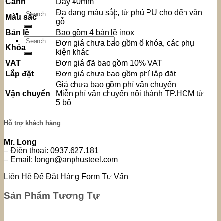
Cánh
Dày 40mm
Đa dạng màu sắc, từ phủ PU cho đến vân
Search
Màu sắc
gỗ
for:
Bản lề
Bao gồm 4 bản lề inox
Search
Đơn giá chưa bao gồm ổ khóa, các phụ
Khóa
for:
kiện khác
VAT
Đơn giá đã bao gồm 10% VAT
Lắp đặt
Đơn giá chưa bao gồm phí lắp đặt
Giá chưa bao gồm phí vận chuyển
Vận chuyển
Miễn phí vận chuyển nội thành TP.HCM từ
5 bộ
Hỗ trợ khách hàng
Mr. Long
– Điện thoại:
0937.627.181
– Email: longn@anphusteel.com
Liên Hệ Để Đặt Hàng
Form Tư Vấn
Sản Phẩm Tương Tự