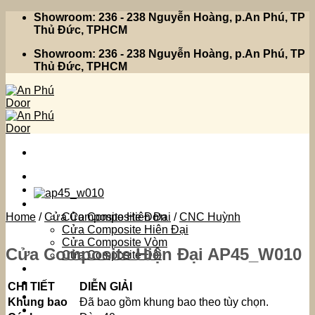
Skip
Showroom: 236 - 238 Nguyễn Hoàng, p.An Phú, TP
to
Thủ Đức, TPHCM
content
Showroom: 236 - 238 Nguyễn Hoàng, p.An Phú, TP
Thủ Đức, TPHCM
Trang Chủ
Sản Phẩm
Home
/
Cửa Composite Hiện Đại
Cửa Composite Đơn
/
CNC Huỳnh
Cửa Composite Hiên Đại
Cửa Composite Vòm
Cửa Composite Hiện Đại AP45_W010
Cửa Composite Đôi
Giới Thiệu
Tin Tức
CHI TIẾT
DIỄN GIẢI
Liên Hệ
Khung bao
Đã bao gồm khung bao theo tùy chọn.