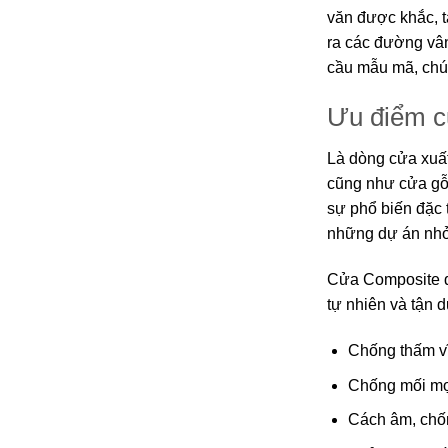
văn được khắc, 
ra các đường vân
cầu mẫu mã, chún
Ưu điểm c
Là dòng cửa xuấ
cũng như cửa gỗ 
sự phổ biến đặc 
những dự án nhỏ
Cửa Composite đư
tự nhiên và tận
Chống thấm v
Chống mối mọt
Cách âm, chố