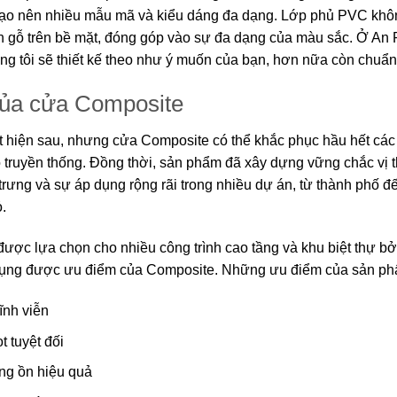
tạo nên nhiều mẫu mã và kiểu dáng đa dạng. Lớp phủ PVC khôn
 gỗ trên bề mặt, đóng góp vào sự đa dạng của màu sắc. Ở An 
g tôi sẽ thiết kế theo như ý muốn của bạn, hơn nữa còn chuẩn
ủa cửa Composite
t hiện sau, nhưng cửa Composite có thể khắc phục hầu hết cá
truyền thống. Đồng thời, sản phẩm đã xây dựng vững chắc vị th
trưng và sự áp dụng rộng rãi trong nhiều dự án, từ thành phố đế
.
ợc lựa chọn cho nhiều công trình cao tầng và khu biệt thự b
 dụng được ưu điểm của Composite. Những ưu điểm của sản p
ĩnh viễn
 tuyệt đối
ng ồn hiệu quả