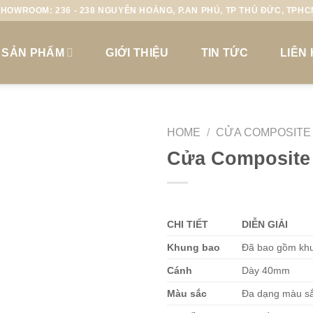
HOWROOM: 236 - 238 NGUYỄN HOÀNG, P.AN PHÚ, TP THỦ ĐỨC, TPH
SẢN PHẨM
GIỚI THIỆU
TIN TỨC
LIÊN
HOME
/
CỬA COMPOSITE 
Cửa Composite
CHI TIẾT
DIỄN GIẢI
Khung bao
Đã bao gồm khu
Cánh
Dày 40mm
Màu sắc
Đa dạng màu sắ