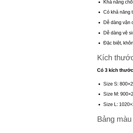
Khả năng chố
Có khả năng tá
Dễ dàng vận c
Dễ dàng vệ si
Đặc biệt, khô
Kích thướ
Có 3 kích thướ
Size S: 800×
Size M: 900×
Size L: 1020
Bảng màu 