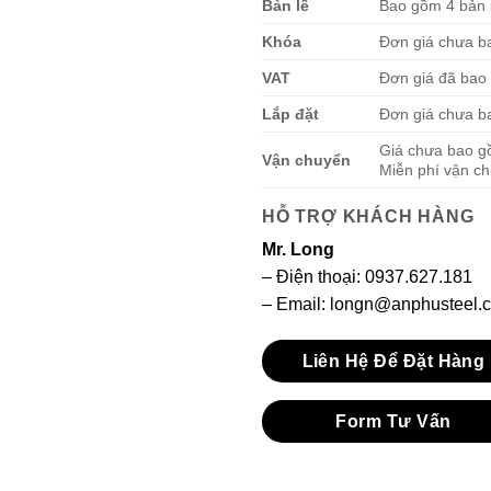
Bản lề
Bao gồm 4 bản l
Khóa
Đơn giá chưa b
VAT
Đơn giá đã ba
Lắp đặt
Đơn giá chưa ba
Giá chưa bao g
Vận chuyển
Miễn phí vận c
HỖ TRỢ KHÁCH HÀNG
Mr. Long
– Điện thoại:
0937.627.181
– Email: longn@anphusteel.
Liên Hệ Để Đặt Hàng
Form Tư Vấn