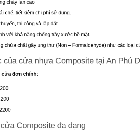
ng cháy lan cao
i chế, tiết kiệm chi phí sử dụng.
huyển, thi công và lắp đặt.
nh với khả năng chống trầy xước bề mặt.
ng chứa chất gây ung thư (Non – Formaldehyde) như các loại c
c của cửa nhựa Composite tại An Phú 
c cửa đơn chính:
2200
2200
×2200
cửa Composite đa dạng