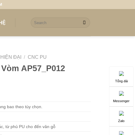
CM
Search
 HỆ
for:
HIỆN ĐẠI
/
CNC PU
 Vòm AP57_P012
Tổng đài
Messenger
ng bao theo tùy chọn.
Zalo
c, từ phủ PU cho đến vân gỗ