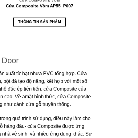
CỬA COMPOSITE VÒM
Cửa Composite Vòm AP55_P007
Cửa Composi
THÔNG TIN SẢN PHẨM
THÔN
 Door
ản xuất từ hạt nhựa PVC tổng hợp. Cửa
 bột đá tạo độ nặng, kết hợp với một số
hệ đúc ép tiên tiến, cửa Composite của
ền cao.
Về amặt hình thức, cửa Composite
ống như cánh cửa gỗ truyền thống.
rong quá trình sử dụng, điều này làm cho
 gỗ hàng đầu- cửa Composite được ứng
ửa nhà vệ sinh, và nhiều ứng dụng khác. Sự