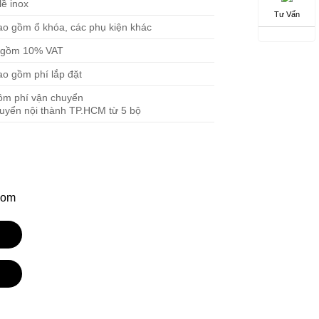
ề inox
Tư Vấn
ao gồm ổ khóa, các phụ kiện khác
o gồm 10% VAT
o gồm phí lắp đặt
ồm phí vận chuyển
huyển nội thành TP.HCM từ 5 bộ
com