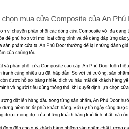
n chọn mua cửa Composite của An Phú
đơn vị chuyên phân phối các dòng cửa Composite với đa dạng 
hóa để phù hợp với mọi loại công trình và dễ dàng đáp ứng các 
a sản phẩm cửa tại An Phú Door thường để lại những đánh giá
tâm của chúng tôi.
ất và phân phối cửa Composite cao cấp, An Phú Door luôn hiểu
 tranh cùng nhiều ưu đãi hấp dẫn. So với thị trường, sản phẩ
 còn được hỗ trợ bằng nhiều dịch vụ hậu mãi để khách hàng y
 minh và người tiêu dùng thông thái khi quyết định lựa chọn c
t lượng đặt lên hàng đầu trong từng sản phẩm, An Phú Door hướn
y dựng niềm tin từ phía khách hàng. Với uy tín ngày càng được 
g được mong đợi của những khách hàng khó tính nhất mà còn l
ết đem đến cho quý khách hàng những sản phẩm chất lượng cao,