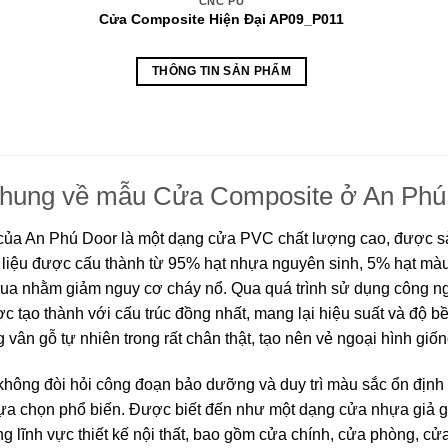
CNC PU
Cửa Composite Hiện Đại AP09_P011
THÔNG TIN SẢN PHẨM
chung về mẫu Cửa Composite ở An Phú
ủa An Phú Door là một dạng cửa PVC chất lượng cao, được s
 liệu được cấu thành từ 95% hạt nhựa nguyên sinh, 5% hạt màu,
rua nhằm giảm nguy cơ cháy nổ. Qua quá trình sử dụng công ng
 tạo thành với cấu trúc đồng nhất, mang lại hiệu suất và độ b
g vân gỗ tự nhiên trong rất chân thật, tạo nên vẻ ngoại hình gi
ông đòi hỏi công đoạn bảo dưỡng và duy trì màu sắc ổn định t
 lựa chọn phổ biến. Được biết đến như một dạng cửa nhựa giả
ong lĩnh vực thiết kế nội thất, bao gồm cửa chính, cửa phòng, c