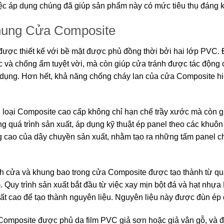
việc áp dụng chúng đã giúp sản phẩm này có mức tiêu thụ đáng kể
hung Cửa Composite
ược thiết kế với bề mặt được phủ đồng thời bởi hai lớp PVC. 
 và chống ẩm tuyệt vời, mà còn giúp cửa tránh được tác động 
 dụng. Hơn hết, khả năng chống cháy lan của cửa Composite hiệ
 loại Composite cao cấp không chỉ hạn chế trầy xước mà còn g
g quá trình sản xuất, áp dụng kỹ thuật ép panel theo các khuôn 
g cao của dây chuyền sản xuất, nhằm tạo ra những tấm panel ch
h cửa và khung bao trong cửa Composite được tạo thành từ qu
 Quy trình sản xuất bắt đầu từ việc xay mịn bột đá và hạt nhựa
uất cao để tạo thành nguyên liệu. Nguyên liệu này được đùn ép 
Composite được phủ da film PVC giả sơn hoặc giả vân gỗ, và 