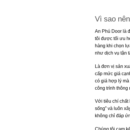
Vì sao nê
An Phú Door là 
tôi được tối ưu 
hàng khi chọn lự
như dịch vụ tận 
Là đơn vị sản xu
cấp mức giá cạnh
có giá hợp lý mà
công trình thông
Với tiêu chí chấ
sống” và luôn xâ
không chỉ đáp ứn
Chúng tôi cam k