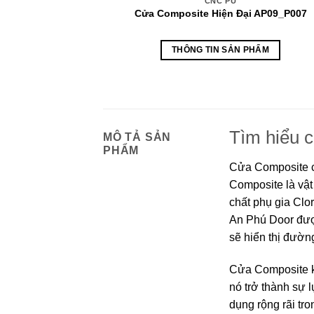
CNC PU
Cửa Composite Hiện Đại AP09_P007
THÔNG TIN SẢN PHẨM
Tìm hiểu 
MÔ TẢ SẢN
PHẨM
Cửa Composite c
Composite là vật
chất phụ gia Clo
An Phú Door được
sẽ hiển thị đườn
Cửa Composite kh
nó trở thành sự
dụng rộng rãi tr