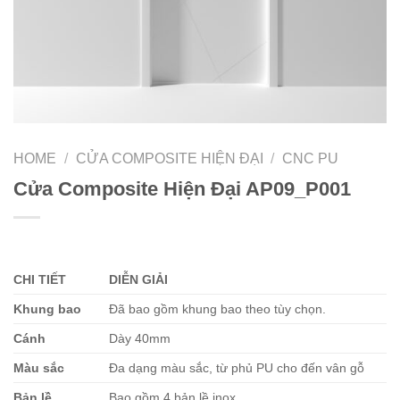
HOME
/
CỬA COMPOSITE HIỆN ĐẠI
/
CNC PU
Cửa Composite Hiện Đại AP09_P001
CHI TIẾT
DIỄN GIẢI
Khung bao
Đã bao gồm khung bao theo tùy chọn.
Cánh
Dày 40mm
Màu sắc
Đa dạng màu sắc, từ phủ PU cho đến vân gỗ
Bản lề
Bao gồm 4 bản lề inox