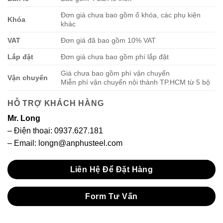
Đơn giá chưa bao gồm ổ khóa, các phụ kiện
Khóa
khác
VAT
Đơn giá đã bao gồm 10% VAT
Lắp đặt
Đơn giá chưa bao gồm phí lắp đặt
Giá chưa bao gồm phí vận chuyển
Vận chuyển
Miễn phí vận chuyển nội thành TP.HCM từ 5 bộ
HỖ TRỢ KHÁCH HÀNG
Mr. Long
– Điện thoại:
0937.627.181
– Email: longn@anphusteel.com
Liên Hệ Để Đặt Hàng
Form Tư Vấn