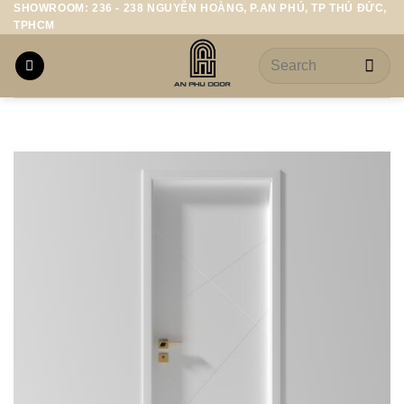
SHOWROOM: 236 - 238 NGUYỄN HOÀNG, P.AN PHÚ, TP THỦ ĐỨC,
Skip
TPHCM
to
content
Search
for: