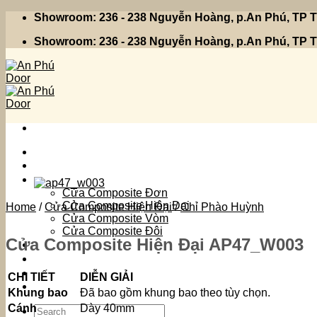
Skip
Showroom: 236 - 238 Nguyễn Hoàng, p.An Phú, TP
to
Showroom: 236 - 238 Nguyễn Hoàng, p.An Phú, TP
content
Trang Chủ
Sản Phẩm
Cửa Composite Đơn
Cửa Composite Hiên Đại
Home
/
Cửa Composite Hiện Đại
/
Chỉ Phào Huỳnh
Cửa Composite Vòm
Cửa Composite Đôi
Cửa Composite Hiện Đại AP47_W003
Giới Thiệu
Tin Tức
Liên Hệ
CHI TIẾT
DIỄN GIẢI
Khung bao
Đã bao gồm khung bao theo tùy chọn.
Cánh
Dày 40mm
Search