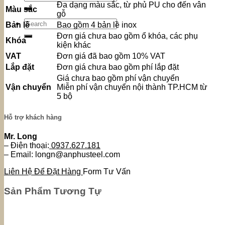
for:
Đa dạng màu sắc, từ phủ PU cho đến vân
Màu sắc
gỗ
Search
Bản lề
Bao gồm 4 bản lề inox
for:
Đơn giá chưa bao gồm ổ khóa, các phụ
Khóa
kiện khác
VAT
Đơn giá đã bao gồm 10% VAT
Lắp đặt
Đơn giá chưa bao gồm phí lắp đặt
Giá chưa bao gồm phí vận chuyển
Vận chuyển
Miễn phí vận chuyển nội thành TP.HCM từ
5 bộ
Hỗ trợ khách hàng
Mr. Long
– Điện thoại:
0937.627.181
– Email: longn@anphusteel.com
Liên Hệ Để Đặt Hàng
Form Tư Vấn
Sản Phẩm Tương Tự