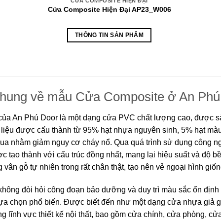
CỬA COMPOSITE HIỆN ĐẠI
Cửa Composite Hiện Đại AP23_W006
THÔNG TIN SẢN PHẨM
chung về mẫu Cửa Composite ở An Phú
ủa An Phú Door là một dạng cửa PVC chất lượng cao, được s
 liệu được cấu thành từ 95% hạt nhựa nguyên sinh, 5% hạt màu,
rua nhằm giảm nguy cơ cháy nổ. Qua quá trình sử dụng công ng
 tạo thành với cấu trúc đồng nhất, mang lại hiệu suất và độ b
g vân gỗ tự nhiên trong rất chân thật, tạo nên vẻ ngoại hình gi
ông đòi hỏi công đoạn bảo dưỡng và duy trì màu sắc ổn định t
 lựa chọn phổ biến. Được biết đến như một dạng cửa nhựa giả
ong lĩnh vực thiết kế nội thất, bao gồm cửa chính, cửa phòng, c