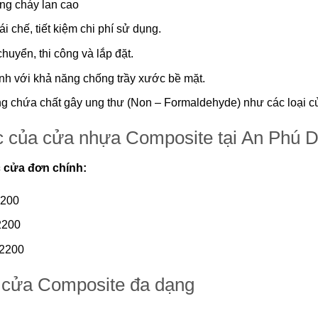
ng cháy lan cao
i chế, tiết kiệm chi phí sử dụng.
huyển, thi công và lắp đặt.
nh với khả năng chống trầy xước bề mặt.
ng chứa chất gây ung thư (Non – Formaldehyde) như các loại c
c của cửa nhựa Composite tại An Phú 
c cửa đơn chính:
2200
2200
×2200
cửa Composite đa dạng