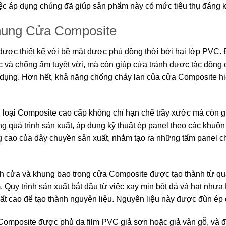
việc áp dụng chúng đã giúp sản phẩm này có mức tiêu thụ đáng kể
hung Cửa Composite
ược thiết kế với bề mặt được phủ đồng thời bởi hai lớp PVC. 
 và chống ẩm tuyệt vời, mà còn giúp cửa tránh được tác động 
 dụng. Hơn hết, khả năng chống cháy lan của cửa Composite hiệ
 loại Composite cao cấp không chỉ hạn chế trầy xước mà còn g
g quá trình sản xuất, áp dụng kỹ thuật ép panel theo các khuôn 
g cao của dây chuyền sản xuất, nhằm tạo ra những tấm panel ch
h cửa và khung bao trong cửa Composite được tạo thành từ qu
 Quy trình sản xuất bắt đầu từ việc xay mịn bột đá và hạt nhựa
uất cao để tạo thành nguyên liệu. Nguyên liệu này được đùn ép 
Composite được phủ da film PVC giả sơn hoặc giả vân gỗ, và 