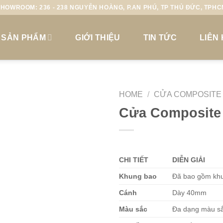
HOWROOM: 236 - 238 NGUYỄN HOÀNG, P.AN PHÚ, TP THỦ ĐỨC, TPH
SẢN PHẨM
GIỚI THIỆU
TIN TỨC
LIÊN
HOME
/
CỬA COMPOSITE 
Cửa Composite 
CHI TIẾT
DIỄN GIẢI
Khung bao
Đã bao gồm khu
Cánh
Dày 40mm
Màu sắc
Đa dạng màu sắ