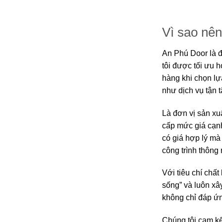
Vì sao nê
An Phú Door là 
tôi được tối ưu 
hàng khi chọn lự
như dịch vụ tận 
Là đơn vị sản xu
cấp mức giá cạnh
có giá hợp lý mà
công trình thông
Với tiêu chí chấ
sống” và luôn xâ
không chỉ đáp ứn
Chúng tôi cam k