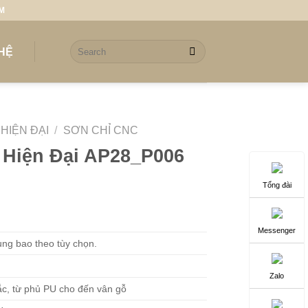
CM
Search
 HỆ
for:
HIỆN ĐẠI
/
SƠN CHỈ CNC
Hiện Đại AP28_P006
Tổng đài
Messenger
ng bao theo tùy chọn.
Zalo
c, từ phủ PU cho đến vân gỗ