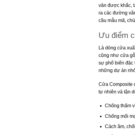
văn được khắc, 
ra các đường vân
cầu mẫu mã, chún
Ưu điểm c
Là dòng cửa xuấ
cũng như cửa gỗ 
sự phổ biến đặc 
những dự án nhỏ
Cửa Composite đư
tự nhiên và tận
Chống thấm v
Chống mối mọt
Cách âm, chố