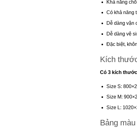
Khả năng chố
Có khả năng tá
Dễ dàng vận c
Dễ dàng vệ si
Đặc biệt, khô
Kích thướ
Có 3 kích thướ
Size S: 800×
Size M: 900×
Size L: 1020
Bảng màu 