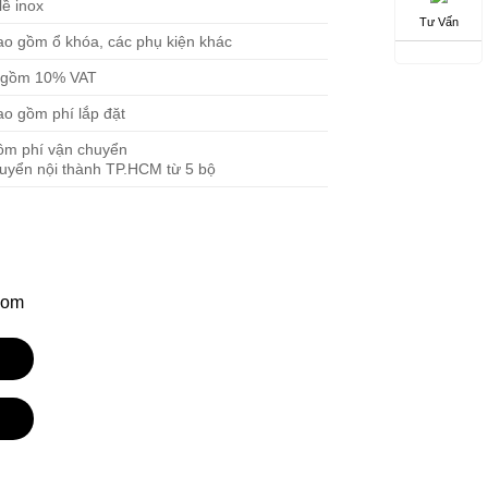
ề inox
Tư Vấn
ao gồm ổ khóa, các phụ kiện khác
o gồm 10% VAT
o gồm phí lắp đặt
ồm phí vận chuyển
huyển nội thành TP.HCM từ 5 bộ
com