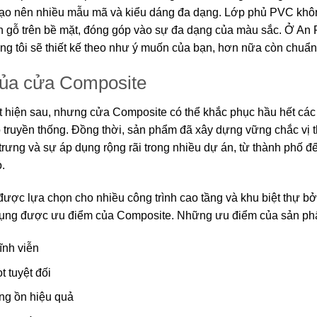
tạo nên nhiều mẫu mã và kiểu dáng đa dạng. Lớp phủ PVC khôn
 gỗ trên bề mặt, đóng góp vào sự đa dạng của màu sắc. Ở An 
g tôi sẽ thiết kế theo như ý muốn của bạn, hơn nữa còn chuẩn
ủa cửa Composite
t hiện sau, nhưng cửa Composite có thể khắc phục hầu hết cá
truyền thống. Đồng thời, sản phẩm đã xây dựng vững chắc vị th
trưng và sự áp dụng rộng rãi trong nhiều dự án, từ thành phố đế
.
ợc lựa chọn cho nhiều công trình cao tầng và khu biệt thự b
 dụng được ưu điểm của Composite. Những ưu điểm của sản p
ĩnh viễn
 tuyệt đối
ng ồn hiệu quả