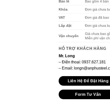
Bản lề
Bao gồm 4 bản l
Khóa
Đơn giá chưa b
VAT
Đơn giá đã ba
Lắp đặt
Đơn giá chưa ba
Giá chưa bao g
Vận chuyển
Miễn phí vận c
HỖ TRỢ KHÁCH HÀNG
Mr. Long
– Điện thoại:
0937.627.181
– Email: longn@anphusteel.
Liên Hệ Để Đặt Hàng
Form Tư Vấn