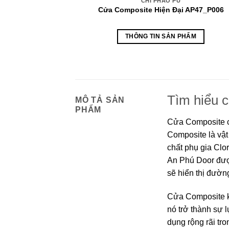
CHỈ PHÀO PU
Cửa Composite Hiện Đại AP47_P006
THÔNG TIN SẢN PHẨM
Tìm hiểu 
MÔ TẢ SẢN
PHẨM
Cửa Composite c
Composite là vật
chất phụ gia Clo
An Phú Door được
sẽ hiển thị đườn
Cửa Composite kh
nó trở thành sự
dụng rộng rãi tr