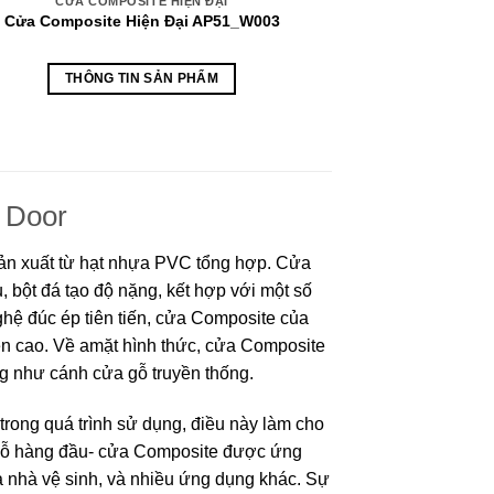
CỬA COMPOSITE HIỆN ĐẠI
CỬA CO
Cửa Composite Hiện Đại AP51_W003
Cửa Composi
THÔNG TIN SẢN PHẨM
THÔN
 Door
ản xuất từ hạt nhựa PVC tổng hợp. Cửa
 bột đá tạo độ nặng, kết hợp với một số
hệ đúc ép tiên tiến, cửa Composite của
ền cao.
Về amặt hình thức, cửa Composite
ống như cánh cửa gỗ truyền thống.
rong quá trình sử dụng, điều này làm cho
 gỗ hàng đầu- cửa Composite được ứng
ửa nhà vệ sinh, và nhiều ứng dụng khác. Sự