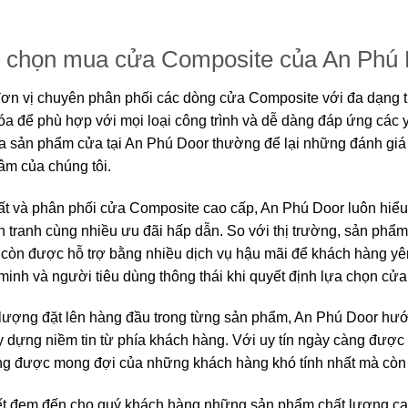
n chọn mua cửa Composite của An Phú
đơn vị chuyên phân phối các dòng cửa Composite với đa dạng 
hóa để phù hợp với mọi loại công trình và dễ dàng đáp ứng các 
a sản phẩm cửa tại An Phú Door thường để lại những đánh giá
tâm của chúng tôi.
ất và phân phối cửa Composite cao cấp, An Phú Door luôn hiểu
 tranh cùng nhiều ưu đãi hấp dẫn. So với thị trường, sản phẩ
 còn được hỗ trợ bằng nhiều dịch vụ hậu mãi để khách hàng y
 minh và người tiêu dùng thông thái khi quyết định lựa chọn c
t lượng đặt lên hàng đầu trong từng sản phẩm, An Phú Door hướn
y dựng niềm tin từ phía khách hàng. Với uy tín ngày càng được 
g được mong đợi của những khách hàng khó tính nhất mà còn l
ết đem đến cho quý khách hàng những sản phẩm chất lượng cao,